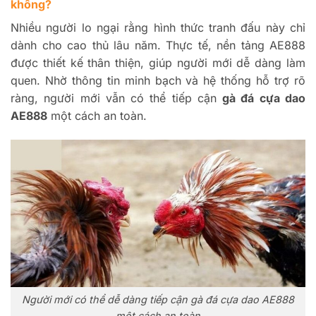
không?
Nhiều người lo ngại rằng hình thức tranh đấu này chỉ
dành cho cao thủ lâu năm. Thực tế, nền tảng AE888
được thiết kế thân thiện, giúp người mới dễ dàng làm
quen. Nhờ thông tin minh bạch và hệ thống hỗ trợ rõ
ràng, người mới vẫn có thể tiếp cận
gà đá cựa dao
AE888
một cách an toàn.
Người mới có thể dễ dàng tiếp cận gà đá cựa dao AE888
một cách an toàn