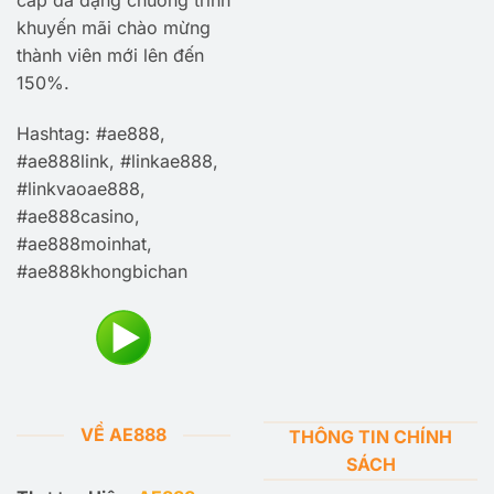
cấp đa dạng chương trình
khuyến mãi chào mừng
thành viên mới lên đến
150%.
Hashtag: #ae888,
#ae888link, #linkae888,
#linkvaoae888,
#ae888casino,
#ae888moinhat,
#ae888khongbichan
VỀ AE888
THÔNG TIN CHÍNH
SÁCH