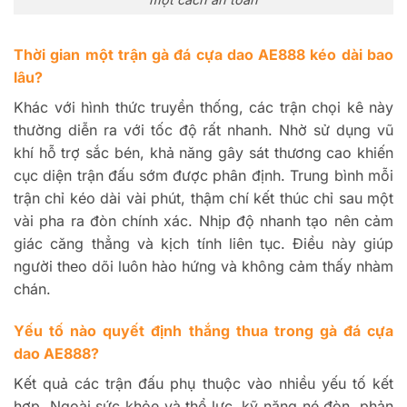
Thời gian một trận gà đá cựa dao AE888 kéo dài bao
lâu?
Khác với hình thức truyền thống, các trận chọi kê này
thường diễn ra với tốc độ rất nhanh. Nhờ sử dụng vũ
khí hỗ trợ sắc bén, khả năng gây sát thương cao khiến
cục diện trận đấu sớm được phân định. Trung bình mỗi
trận chỉ kéo dài vài phút, thậm chí kết thúc chỉ sau một
vài pha ra đòn chính xác. Nhịp độ nhanh tạo nên cảm
giác căng thẳng và kịch tính liên tục. Điều này giúp
người theo dõi luôn hào hứng và không cảm thấy nhàm
chán.
Yếu tố nào quyết định thắng thua trong gà đá cựa
dao AE888?
Kết quả các trận đấu phụ thuộc vào nhiều yếu tố kết
hợp. Ngoài sức khỏe và thể lực, kỹ năng né đòn, phản