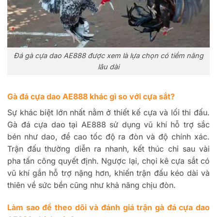
Đá gà cựa dao AE888 được xem là lựa chọn có tiềm năng
lâu dài
Gà đá cựa dao AE888 khác gì so với cựa sắt?
Sự khác biệt lớn nhất nằm ở thiết kế cựa và lối thi đấu.
Gà đá cựa dao tại AE888 sử dụng vũ khí hỗ trợ sắc
bén như dao, đề cao tốc độ ra đòn và độ chính xác.
Trận đấu thường diễn ra nhanh, kết thúc chỉ sau vài
pha tấn công quyết định. Ngược lại, chọi kê cựa sắt có
vũ khí gắn hỗ trợ nặng hơn, khiến trận đấu kéo dài và
thiên về sức bền cũng như khả năng chịu đòn.
Làm sao để theo dõi và đánh giá trận gà đá cựa dao