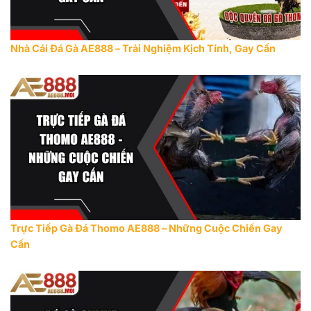
Nhà Cái Đá Gà AE888 – Trải Nghiệm Kịch Tính, Gay Cấn
Trực Tiếp Gà Đá Thomo AE888 – Những Cuộc Chiến Gay
Cấn