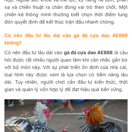
xạ và chiến thuật ra chân đóng vai trò then chốt. Một
chiến kê thông minh thường biết chọn thời điểm tung
đòn quyết định để kết thúc trận đấu nhanh chóng.
Có nên đầu tư lâu dài vào gà đá cựa dao AE888
không?
Có nên đầu tư lâu dài vào
gà đá cựa dao AE888
là câu
hỏi được rất nhiều người quan tâm khi cân nhắc gắn bó
với bộ môn này. Với sự phát triển ổn định của nhà cái,
loại hình này được xem là lựa chọn có tiềm năng lâu
dài. Tuy nhiên, người chơi cần đầu tư kiến thức, thời
gian và quản lý vốn hợp lý để đạt hiệu quả bền vững.