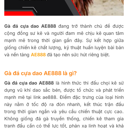
Gà đá cựa dao AE888
đang trở thành chủ đề được
cộng đồng sư kê và người đam mê chịu kê quan tâm
mạnh mẽ trong thời gian gần đây. Sự kết hợp giữa
giống chiến kê chất lượng, kỹ thuật huấn luyện bài bản
và nền tảng
AE888
đã tạo nên sức hút riêng biệt.
Gà đá cựa dao AE888 là gì?
Gà đá cựa dao AE888
là hình thức thi đấu chọi kê sử
dụng vũ khí dao sắc bén, được tổ chức và phát triển
mạnh mẽ tại link ae888. Điểm đặc trưng của loại hình
này nằm ở tốc độ ra đòn nhanh, kết thúc trận đấu
trong thời gian ngắn và yêu cầu chiến thuật cực cao.
Không giống đá gà truyền thống, chiến kê tham gia
tranh đấu cần có thể lực tốt, phản xạ linh hoạt và khả