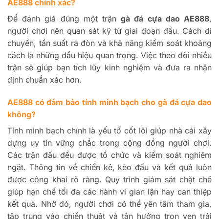
AE888 chính xác?
Để đánh giá đúng một trận
gà đá cựa dao AE888
,
người chơi nên quan sát kỹ từ giai đoạn đầu. Cách di
chuyển, tần suất ra đòn và khả năng kiểm soát khoảng
cách là những dấu hiệu quan trọng. Việc theo dõi nhiều
trận sẽ giúp bạn tích lũy kinh nghiệm và đưa ra nhận
định chuẩn xác hơn.
AE888 có đảm bảo tính minh bạch cho gà đá cựa dao
không?
Tính minh bạch chính là yếu tố cốt lõi giúp nhà cái xây
dựng uy tín vững chắc trong cộng đồng người chơi.
Các trận đấu đều được tổ chức và kiểm soát nghiêm
ngặt. Thông tin về chiến kê, kèo đấu và kết quả luôn
được công khai rõ ràng. Quy trình giám sát chặt chẽ
giúp hạn chế tối đa các hành vi gian lận hay can thiệp
kết quả. Nhờ đó, người chơi có thể yên tâm tham gia,
tập trung vào chiến thuật và tận hưởng trọn vẹn trải