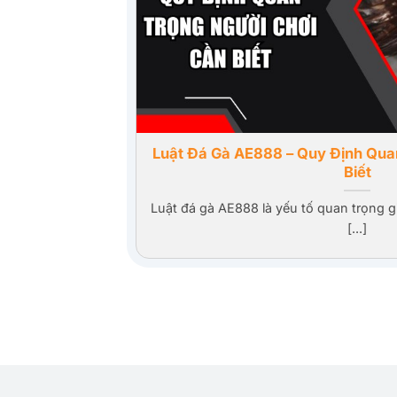
Luật Đá Gà AE888 – Quy Định Qua
Biết
Luật đá gà AE888 là yếu tố quan trọng g
[...]