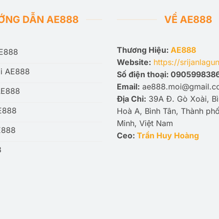
ỚNG DẪN AE888
VỀ AE888
Thương Hiệu:
AE888
E888
Website:
https://srijanlagu
i AE888
Số điện thoại: 090599838
Email:
ae888.moi@gmail.c
AE888
Địa Chỉ:
39A Đ. Gò Xoài, B
AE888
Hoà A, Bình Tân, Thành ph
Minh, Việt Nam
E888
Ceo:
Trần Huy Hoàng
8