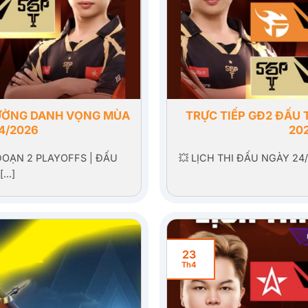
RƯỜNG DANH VỌNG MÙA
TRỰC TIẾP GĐ2 ĐẤU
4/2026
20
 ĐOẠN 2 PLAYOFFS | ĐẤU
💥 LỊCH THI ĐẤU NGÀY 24
..]
23
Th4