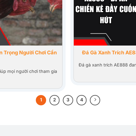
n Trọng Người Chơi Cần
Đá Gà Xanh Trích AE8
Đá gà xanh trích AE888 đa
iúp mọi người chơi tham gia
1
2
3
4