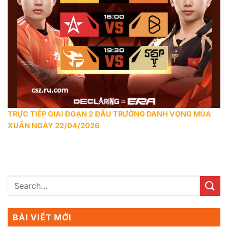
TRỰC TIẾP GIAI ĐOẠN 2 ĐẤU TRƯỜNG DANH VỌNG MÙA
XUÂN NGÀY 22/04/2026
BÀI VIẾT MỚI