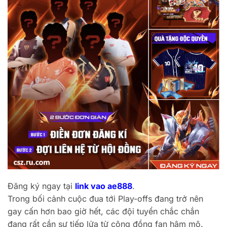
Đăng ký ngay tại
link vao ae888
.
Trong bối cảnh cuộc đua tới Play-offs đang trở nên
gay cấn hơn bao giờ hết, các đội tuyển chắc chắn
đang rất cần sự tiếp lửa từ cộng đồng fan hâm mộ.