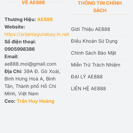
VỀ AE888
THÔNG TIN CHÍNH
SÁCH
Thương Hiệu:
AE888
Website:
Giới Thiệu AE888
https://srijanlagunabay.in.net
Điều Khoản Sử Dụng
Số điện thoại:
0905998386
Chính Sách Bảo Mật
Email:
ae888.moi@gmail.com
Miễn Trừ Trách Nhiệm
Địa Chỉ:
39A Đ. Gò Xoài,
ĐẠI LÝ AE888
Bình Hưng Hoà A, Bình
Tân, Thành phố Hồ Chí
LIÊN HỆ AE888
Minh, Việt Nam
Ceo:
Trần Huy Hoàng