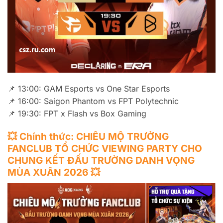
📌 13:00: GAM Esports vs One Star Esports
📌 16:00: Saigon Phantom vs FPT Polytechnic
📌 19:30: FPT x Flash vs Box Gaming
💥 Chính thức: CHIÊU MỘ TRƯỞNG
FANCLUB TỔ CHỨC VIEWING PARTY CHO
CHUNG KẾT ĐẤU TRƯỜNG DANH VỌNG
MÙA XUÂN 2026 💥