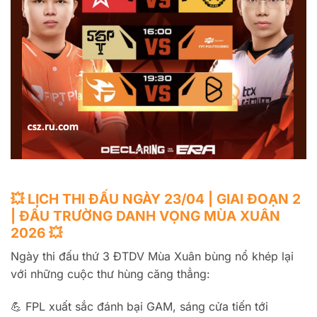
💥 LỊCH THI ĐẤU NGÀY 23/04 | GIAI ĐOẠN 2
| ĐẤU TRƯỜNG DANH VỌNG MÙA XUÂN
2026 💥
Ngày thi đấu thứ 3 ĐTDV Mùa Xuân bùng nổ khép lại
với những cuộc thư hùng căng thẳng:
💪 FPL xuất sắc đánh bại GAM, sáng cửa tiến tới