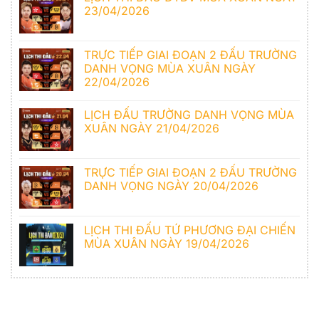
23/04/2026
TRỰC TIẾP GIAI ĐOẠN 2 ĐẤU TRƯỜNG
DANH VỌNG MÙA XUÂN NGÀY
22/04/2026
LỊCH ĐẤU TRƯỜNG DANH VỌNG MÙA
XUÂN NGÀY 21/04/2026
TRỰC TIẾP GIAI ĐOẠN 2 ĐẤU TRƯỜNG
DANH VỌNG NGÀY 20/04/2026
LỊCH THI ĐẤU TỨ PHƯƠNG ĐẠI CHIẾN
MÙA XUÂN NGÀY 19/04/2026