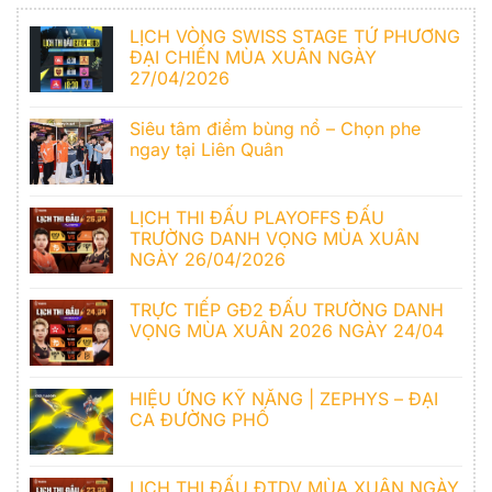
LỊCH VÒNG SWISS STAGE TỨ PHƯƠNG
ĐẠI CHIẾN MÙA XUÂN NGÀY
27/04/2026
Siêu tâm điểm bùng nổ – Chọn phe
ngay tại Liên Quân
LỊCH THI ĐẤU PLAYOFFS ĐẤU
TRƯỜNG DANH VỌNG MÙA XUÂN
NGÀY 26/04/2026
TRỰC TIẾP GĐ2 ĐẤU TRƯỜNG DANH
VỌNG MÙA XUÂN 2026 NGÀY 24/04
HIỆU ỨNG KỸ NĂNG | ZEPHYS – ĐẠI
CA ĐƯỜNG PHỐ
LỊCH THI ĐẤU ĐTDV MÙA XUÂN NGÀY