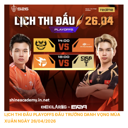
LỊCH THI ĐẤU PLAYOFFS ĐẤU TRƯỜNG DANH VỌNG MÙA
XUÂN NGÀY 26/04/2026