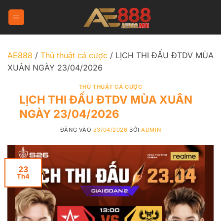
Bỏ
qua
nội
dung
AE888
/
Thủ thuật cá cược
/
LỊCH THI ĐẤU ĐTDV MÙA
XUÂN NGÀY 23/04/2026
THỦ THUẬT CÁ CƯỢC
LỊCH THI ĐẤU ĐTDV MÙA XUÂN
NGÀY 23/04/2026
ĐĂNG VÀO
23/04/2026
BỞI
ADMIN
23
Th4