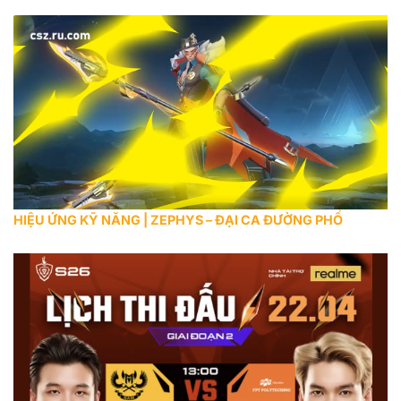
HIỆU ỨNG KỸ NĂNG | ZEPHYS – ĐẠI CA ĐƯỜNG PHỐ