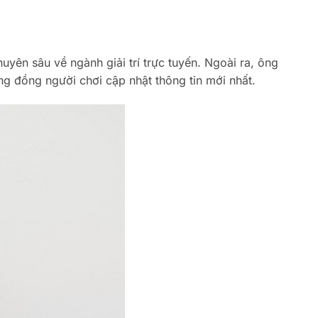
uyên sâu về ngành giải trí trực tuyến. Ngoài ra, ông
ng đồng người chơi cập nhật thông tin mới nhất.