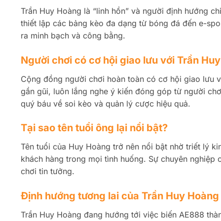
Trần Huy Hoàng là “linh hồn” và người định hướng chi
thiết lập các bảng kèo đa dạng từ bóng đá đến e-spo
ra minh bạch và công bằng.
Người chơi có cơ hội giao lưu với Trần H
Cộng đồng người chơi hoàn toàn có cơ hội giao lưu vớ
gần gũi, luôn lắng nghe ý kiến đóng góp từ người chơ
quý báu về soi kèo và quản lý cược hiệu quả.
Tại sao tên tuổi ông lại nổi bật?
Tên tuổi của Huy Hoàng trở nên nổi bật nhờ triết lý k
khách hàng trong mọi tình huống. Sự chuyên nghiệp 
chơi tin tưởng.
Định hướng tương lai của Trần Huy Hoàng
Trần Huy Hoàng đang hướng tới việc biến AE888 thành 