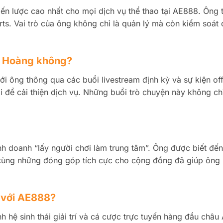
ến lược cao nhất cho mọi dịch vụ thể thao tại AE888. Ông tr
rts. Vai trò của ông không chỉ là quản lý mà còn kiểm soát
uy Hoàng không?
i ông thông qua các buổi livestream định kỳ và sự kiện offl
i để cải thiện dịch vụ. Những buổi trò chuyện này không ch
inh doanh “lấy người chơi làm trung tâm”. Ông được biết đến
cùng những đóng góp tích cực cho cộng đồng đã giúp ông 
 với AE888?
hệ sinh thái giải trí và cá cược trực tuyến hàng đầu châu