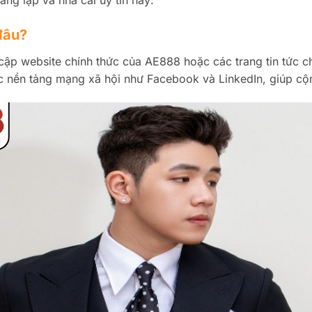
ng lập và nhà cái uy tín này:
đâu?
cập website chính thức của AE888 hoặc các trang tin tức ch
ác nền tảng mạng xã hội như Facebook và LinkedIn, giúp cộ