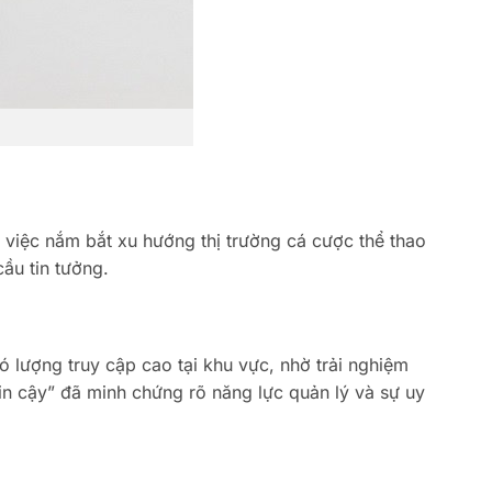
 việc nắm bắt xu hướng thị trường cá cược thể thao
ầu tin tưởng.
 lượng truy cập cao tại khu vực, nhờ trải nghiệm
 tin cậy” đã minh chứng rõ năng lực quản lý và sự uy