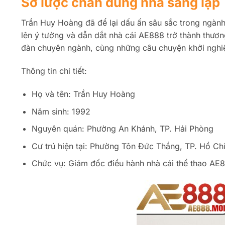
Sơ lược chân dung nhà sáng lập
Trần Huy Hoàng đã để lại dấu ấn sâu sắc trong ngành g
lên ý tưởng và dẫn dắt nhà cái AE888 trở thành thươn
đàn chuyên ngành, cùng những câu chuyện khởi nghi
Thông tin chi tiết:
Họ và tên: Trần Huy Hoàng
Năm sinh: 1992
Nguyên quán: Phường An Khánh, TP. Hải Phòng
Cư trú hiện tại: Phường Tôn Đức Thắng, TP. Hồ Ch
Chức vụ: Giám đốc điều hành nhà cái thể thao AE