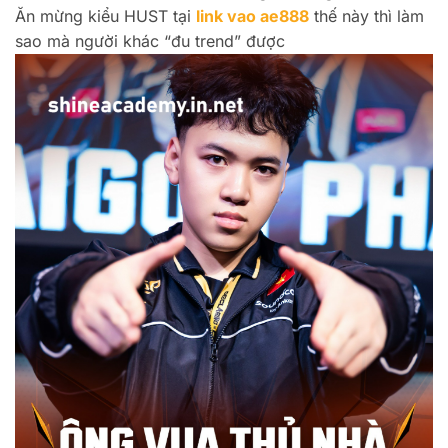
Ăn mừng kiểu HUST tại
link vao ae888
thế này thì làm
sao mà người khác “đu trend” được