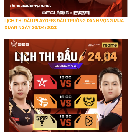
LỊCH THI ĐẤU PLAYOFFS ĐẤU TRƯỜNG DANH VỌNG MÙA
XUÂN NGÀY 26/04/2026