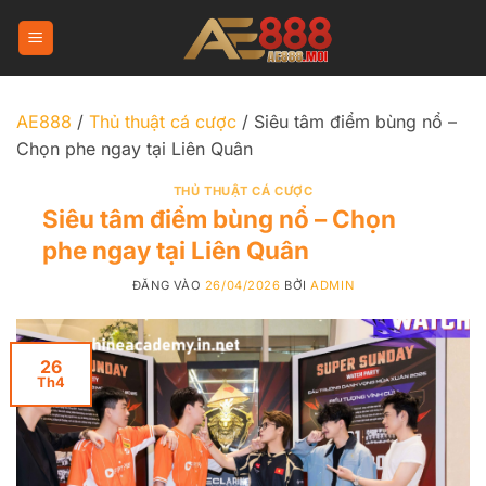
Bỏ
qua
nội
dung
AE888
/
Thủ thuật cá cược
/
Siêu tâm điểm bùng nổ –
Chọn phe ngay tại Liên Quân
THỦ THUẬT CÁ CƯỢC
Siêu tâm điểm bùng nổ – Chọn
phe ngay tại Liên Quân
ĐĂNG VÀO
26/04/2026
BỞI
ADMIN
26
Th4