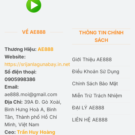
VỀ AE888
THÔNG TIN CHÍNH
SÁCH
Thương Hiệu:
AE888
Website:
Giới Thiệu AE888
https://srijanlagunabay.in.net
Điều Khoản Sử Dụng
Số điện thoại:
0905998386
Chính Sách Bảo Mật
Email:
ae888.moi@gmail.com
Miễn Trừ Trách Nhiệm
Địa Chỉ:
39A Đ. Gò Xoài,
ĐẠI LÝ AE888
Bình Hưng Hoà A, Bình
Tân, Thành phố Hồ Chí
LIÊN HỆ AE888
Minh, Việt Nam
Ceo:
Trần Huy Hoàng