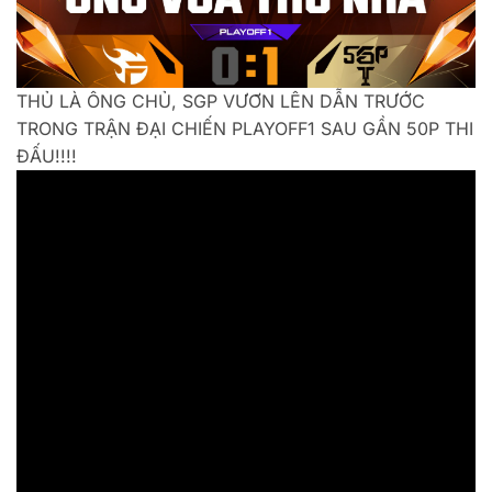
THỦ LÀ ÔNG CHỦ, SGP VƯƠN LÊN DẪN TRƯỚC
TRONG TRẬN ĐẠI CHIẾN PLAYOFF1 SAU GẦN 50P THI
ĐẤU!!!!