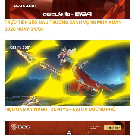
TRỰC TIẾP GĐ2 ĐẤU TRƯỜNG DANH VỌNG MÙA XUÂN
2026 NGÀY 24/04
HIỆU ỨNG KỸ NĂNG | ZEPHYS – ĐẠI CA ĐƯỜNG PHỐ