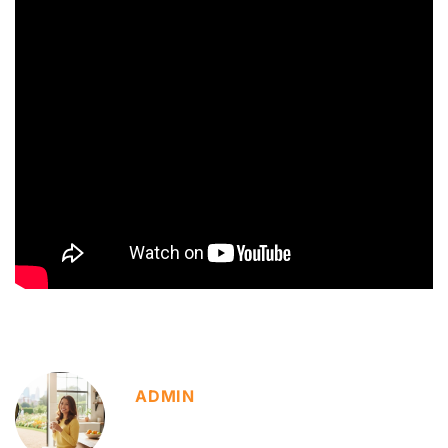
ADMIN