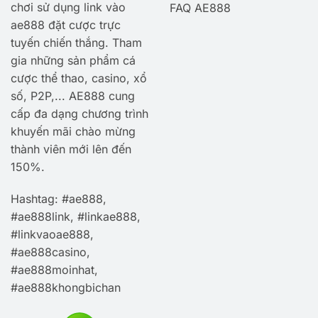
chơi sử dụng link vào
FAQ AE888
ae888 đặt cược trực
tuyến chiến thắng. Tham
gia những sản phẩm cá
cược thể thao, casino, xổ
số, P2P,... AE888 cung
cấp đa dạng chương trình
khuyến mãi chào mừng
thành viên mới lên đến
150%.
Hashtag: #ae888,
#ae888link, #linkae888,
#linkvaoae888,
#ae888casino,
#ae888moinhat,
#ae888khongbichan