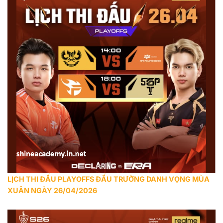
LỊCH THI ĐẤU PLAYOFFS ĐẤU TRƯỜNG DANH VỌNG MÙA
XUÂN NGÀY 26/04/2026