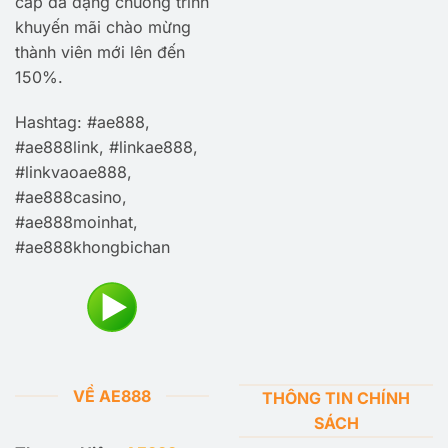
cấp đa dạng chương trình
khuyến mãi chào mừng
thành viên mới lên đến
150%.
Hashtag: #ae888,
#ae888link, #linkae888,
#linkvaoae888,
#ae888casino,
#ae888moinhat,
#ae888khongbichan
VỀ AE888
THÔNG TIN CHÍNH
SÁCH