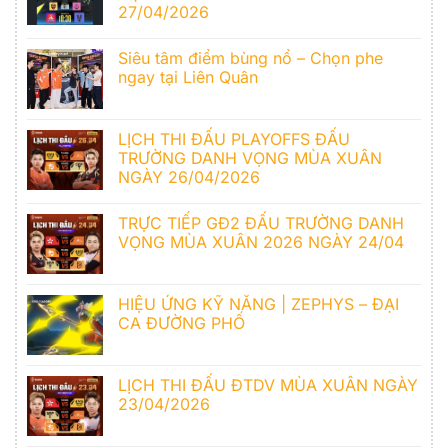
27/04/2026
Siêu tâm điểm bùng nổ – Chọn phe
ngay tại Liên Quân
LỊCH THI ĐẤU PLAYOFFS ĐẤU
TRƯỜNG DANH VỌNG MÙA XUÂN
NGÀY 26/04/2026
TRỰC TIẾP GĐ2 ĐẤU TRƯỜNG DANH
VỌNG MÙA XUÂN 2026 NGÀY 24/04
HIỆU ỨNG KỸ NĂNG | ZEPHYS – ĐẠI
CA ĐƯỜNG PHỐ
LỊCH THI ĐẤU ĐTDV MÙA XUÂN NGÀY
23/04/2026