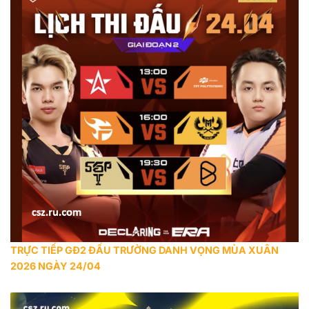
TRỰC TIẾP GĐ2 ĐẤU TRƯỜNG DANH VỌNG MÙA XUÂN
2026 NGÀY 24/04