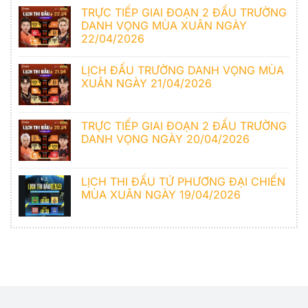
TRỰC TIẾP GIAI ĐOẠN 2 ĐẤU TRƯỜNG
DANH VỌNG MÙA XUÂN NGÀY
22/04/2026
LỊCH ĐẤU TRƯỜNG DANH VỌNG MÙA
XUÂN NGÀY 21/04/2026
TRỰC TIẾP GIAI ĐOẠN 2 ĐẤU TRƯỜNG
DANH VỌNG NGÀY 20/04/2026
LỊCH THI ĐẤU TỨ PHƯƠNG ĐẠI CHIẾN
MÙA XUÂN NGÀY 19/04/2026