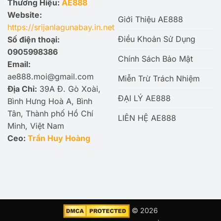
Thương Hiệu:
AE888
Website:
Giới Thiệu AE888
https://srijanlagunabay.in.net
Điều Khoản Sử Dụng
Số điện thoại:
0905998386
Chính Sách Bảo Mật
Email:
ae888.moi@gmail.com
Miễn Trừ Trách Nhiệm
Địa Chỉ:
39A Đ. Gò Xoài,
ĐẠI LÝ AE888
Bình Hưng Hoà A, Bình
Tân, Thành phố Hồ Chí
LIÊN HỆ AE888
Minh, Việt Nam
Ceo:
Trần Huy Hoàng
© 2026