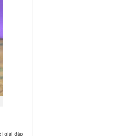
i giải đáp