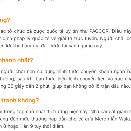
ông?
các tổ chức cá cược quốc tế uy tín như PAGCOR. Điều n
định pháp lý quốc tế về giải trí trực tuyến. Người chơi c
n lợi khi tham gia đặt cược tại sảnh game này.
 nhanh nhất?
 người chơi nên sử dụng hình thức chuyển khoản ngân h
hường, sau khi bạn thực hiện lệnh chuyển tiền và xác nh
òng 30 giây đến 2 phút, giúp bạn không bỏ lỡ trận đấu nào.
h tranh không?
m trong top cao nhất thị trường hiện nay. Nhà cái cắt giảm 
 mang đến mức thưởng hấp dẫn cho cả cửa Meron lẫn Wala.
n 8 hoặc 1 ăn 9 tùy thời điểm.