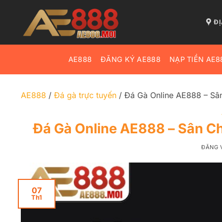
Bỏ
qua
ĐỊ
nội
dung
AE888
ĐĂNG KÝ AE888
NẠP TIỀN AE8
AE888
/
Đá gà trực tuyến
/
Đá Gà Online AE888 – Sâ
Đá Gà Online AE888 – Sân C
ĐĂNG
07
Th1