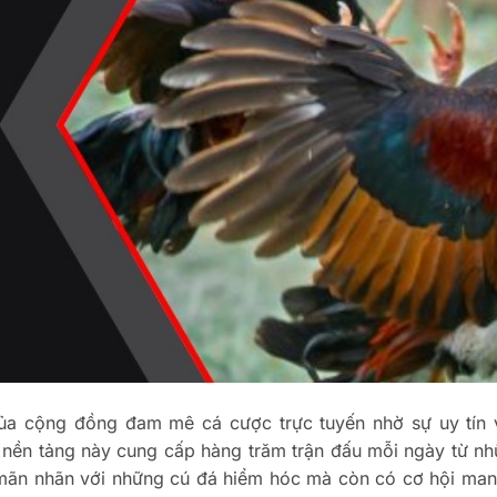
ủa cộng đồng đam mê cá cược trực tuyến nhờ sự uy tín 
, nền tảng này cung cấp hàng trăm trận đấu mỗi ngày từ n
 mãn nhãn với những cú đá hiểm hóc mà còn có cơ hội ma