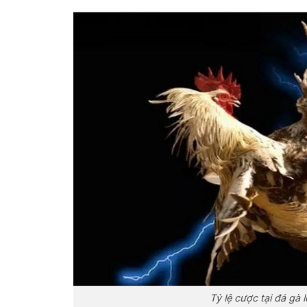
Tỷ lệ cược tại đá gà