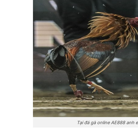
Tại đá gà online AE888 anh 