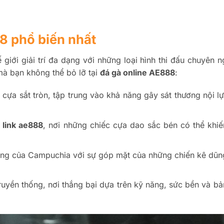
8 phổ biến nhất
giới giải trí đa dạng với những loại hình thi đấu chuyên n
mà bạn không thể bỏ lỡ tại
đá gà online AE888
:
cựa sắt tròn, tập trung vào khả năng gây sát thương nội lự
i
link ae888
, nơi những chiếc cựa dao sắc bén có thể khiế
iếng của Campuchia với sự góp mặt của những chiến kê dũ
ruyền thống, nơi thắng bại dựa trên kỹ năng, sức bền và bản