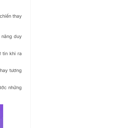
chiến thay
ả năng duy
tin khi ra
 hay tương
rước những