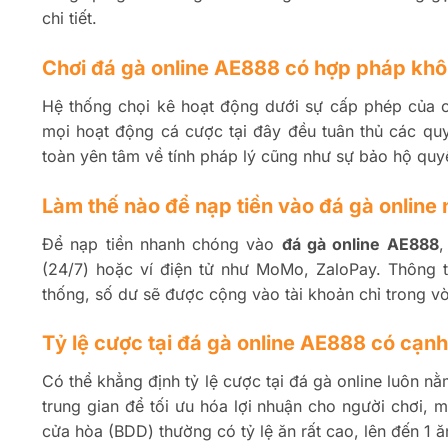
chi tiết.
Chơi đá gà online AE888 có hợp pháp kh
Hệ thống chọi kê hoạt động dưới sự cấp phép của 
mọi hoạt động cá cược tại đây đều tuân thủ các quy 
toàn yên tâm về tính pháp lý cũng như sự bảo hộ quyề
Làm thế nào để nạp tiền vào đá gà online
Để nạp tiền nhanh chóng vào
đá gà online AE888
,
(24/7) hoặc ví điện tử như MoMo, ZaloPay. Thông t
thống, số dư sẽ được cộng vào tài khoản chỉ trong v
Tỷ lệ cược tại đá gà online AE888 có cạn
Có thể khẳng định tỷ lệ cược tại đá gà online luôn nằ
trung gian để tối ưu hóa lợi nhuận cho người chơi,
cửa hòa (BDD) thường có tỷ lệ ăn rất cao, lên đến 1 ă