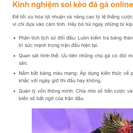
Kinh nghiệm soi kèo đá gà onlin
Để tối ưu hóa lợi nhuận và nâng cao tỷ lệ thắng cược
vì chỉ dựa vào cảm tính. Hãy bỏ túi ngay những bí kíp 
Phân tích lịch sử đối đầu: Luôn kiểm tra bảng th
trì sức mạnh trong trận đấu hiện tại.
Quan sát hình thể: Ưu tiên những chú gà có đôi mắt
sân.
Nắm bắt bảng màu mạng: Áp dụng kiến thức về p
khắc với ngày giờ thi đấu hay không.
Quản lý vốn thông minh: Chia nhỏ số tiền cược và 
biến số bất ngờ của trận đấu.