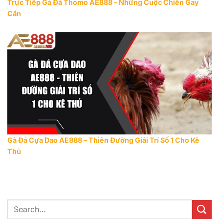
Trực Tiếp Gà Đá Thomo AE888 – Những Cuộc Chiến Gay
Cấn
Gà Đá Cựa Dao AE888 – Thiên Đường Giải Trí Số 1 Cho Kê
Thủ