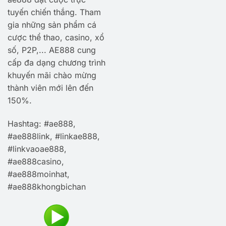
tuyến chiến thắng. Tham
gia những sản phẩm cá
cược thể thao, casino, xổ
số, P2P,... AE888 cung
cấp đa dạng chương trình
khuyến mãi chào mừng
thành viên mới lên đến
150%.
Hashtag: #ae888,
#ae888link, #linkae888,
#linkvaoae888,
#ae888casino,
#ae888moinhat,
#ae888khongbichan