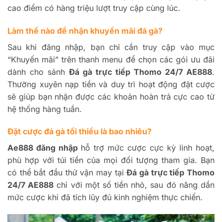
cao điểm có hàng triệu lượt truy cập cùng lúc.
Làm thế nào để nhận khuyến mãi đá gà?
Sau khi đăng nhập, bạn chỉ cần truy cập vào mục
“Khuyến mãi” trên thanh menu để chọn các gói ưu đãi
dành cho sảnh
Đá gà trực tiếp Thomo 24/7 AE888
.
Thường xuyên nạp tiền và duy trì hoạt động đặt cược
sẽ giúp bạn nhận được các khoản hoàn trả cực cao từ
hệ thống hàng tuần.
Đặt cược đá gà tối thiểu là bao nhiêu?
Ae888 đăng nhập
hỗ trợ mức cược cực kỳ linh hoạt,
phù hợp với túi tiền của mọi đối tượng tham gia. Bạn
có thể bắt đầu thử vận may tại
Đá gà trực tiếp Thomo
24/7 AE888
chỉ với một số tiền nhỏ, sau đó nâng dần
mức cược khi đã tích lũy đủ kinh nghiệm thực chiến.