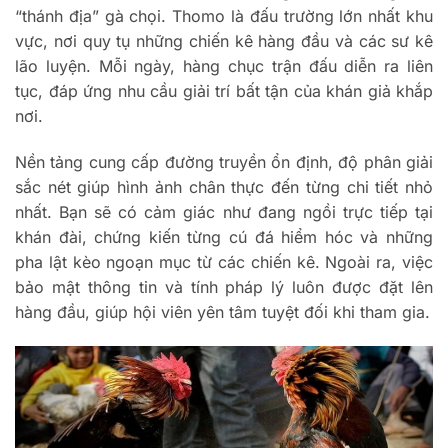
“thánh địa” gà chọi. Thomo là đấu trường lớn nhất khu
vực, nơi quy tụ những chiến kê hàng đầu và các sư kê
lão luyện. Mỗi ngày, hàng chục trận đấu diễn ra liên
tục, đáp ứng nhu cầu giải trí bất tận của khán giả khắp
nơi.
Nền tảng cung cấp đường truyền ổn định, độ phân giải
sắc nét giúp hình ảnh chân thực đến từng chi tiết nhỏ
nhất. Bạn sẽ có cảm giác như đang ngồi trực tiếp tại
khán đài, chứng kiến từng cú đá hiểm hóc và những
pha lật kèo ngoạn mục từ các chiến kê. Ngoài ra, việc
bảo mật thông tin và tính pháp lý luôn được đặt lên
hàng đầu, giúp hội viên yên tâm tuyệt đối khi tham gia.