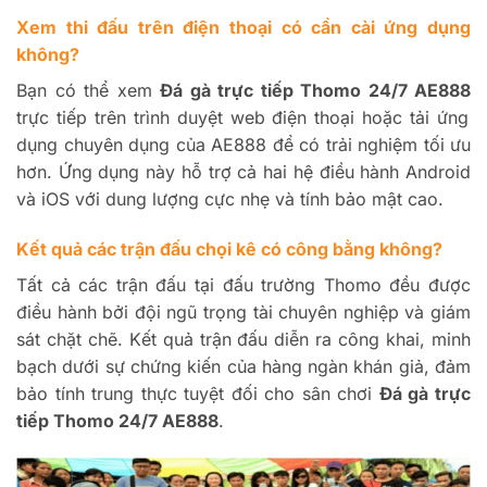
Xem thi đấu trên điện thoại có cần cài ứng dụng
không?
Bạn có thể xem
Đá gà trực tiếp Thomo 24/7 AE888
trực tiếp trên trình duyệt web điện thoại hoặc tải ứng
dụng chuyên dụng của AE888 để có trải nghiệm tối ưu
hơn. Ứng dụng này hỗ trợ cả hai hệ điều hành Android
và iOS với dung lượng cực nhẹ và tính bảo mật cao.
Kết quả các trận đấu chọi kê có công bằng không?
Tất cả các trận đấu tại đấu trường Thomo đều được
điều hành bởi đội ngũ trọng tài chuyên nghiệp và giám
sát chặt chẽ. Kết quả trận đấu diễn ra công khai, minh
bạch dưới sự chứng kiến của hàng ngàn khán giả, đảm
bảo tính trung thực tuyệt đối cho sân chơi
Đá gà trực
tiếp Thomo 24/7 AE888
.