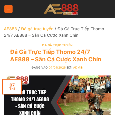
Bỏ
qua
nội
dung
AE888
/
Đá gà trực tuyến
/
Đá Gà Trực Tiếp Thomo
24/7 AE888 – Sân Cá Cược Xanh Chín
ĐÁ GÀ TRỰC TUYẾN
Đá Gà Trực Tiếp Thomo 24/7
AE888 – Sân Cá Cược Xanh Chín
ĐĂNG VÀO
07/01/2026
BỞI
ADMIN
07
Th1