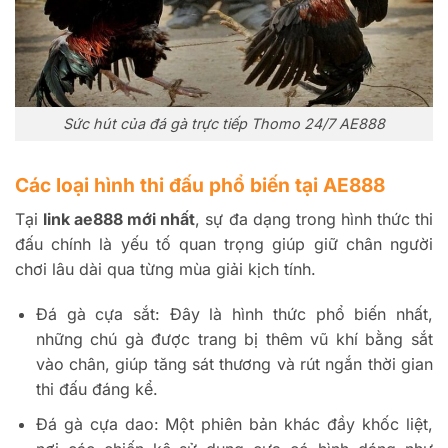
Sức hút của đá gà trực tiếp Thomo 24/7 AE888
Các loại hình thi đấu phổ biến tại AE888
Tại
link ae888 mới nhất
, sự đa dạng trong hình thức thi
đấu chính là yếu tố quan trọng giúp giữ chân người
chơi lâu dài qua từng mùa giải kịch tính.
Đá gà cựa sắt: Đây là hình thức phổ biến nhất,
những chú gà được trang bị thêm vũ khí bằng sắt
vào chân, giúp tăng sát thương và rút ngắn thời gian
thi đấu đáng kể.
Đá gà cựa dao: Một phiên bản khác đầy khốc liệt,