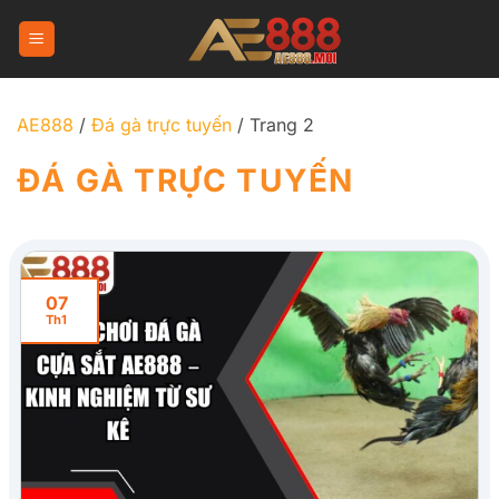
Bỏ
qua
nội
dung
AE888
/
Đá gà trực tuyến
/
Trang 2
ĐÁ GÀ TRỰC TUYẾN
07
Th1