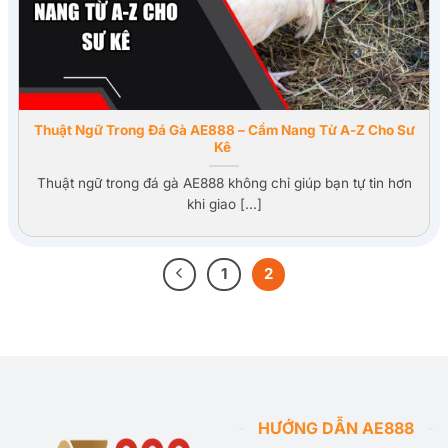
Thuật Ngữ Trong Đá Gà AE888 – Cẩm Nang Từ A-Z Cho Sư
Kê
Thuật ngữ trong đá gà AE888 không chỉ giúp bạn tự tin hơn
khi giao [...]
1
2
HƯỚNG DẪN AE888